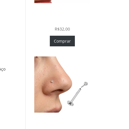
Piercing Nariz Coração
Prata 925 Push In Fácil
Colocação
R$
32,00
Comprar
Aço
Piercing Nariz Prata 925
Fácil Colocação Labret Push