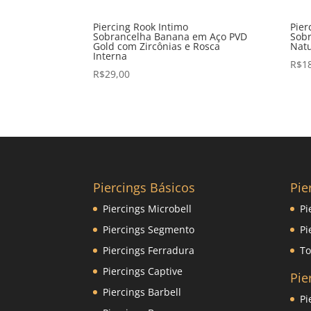
Piercing Rook Intimo
Pier
Sobrancelha Banana em Aço PVD
Sobr
Gold com Zircônias e Rosca
Natu
Interna
R$
1
R$
29,00
Piercings Básicos
Pie
Piercings Microbell
Pi
Piercings Segmento
Pi
Piercings Ferradura
To
Piercings Captive
Pie
Piercings Barbell
Pi