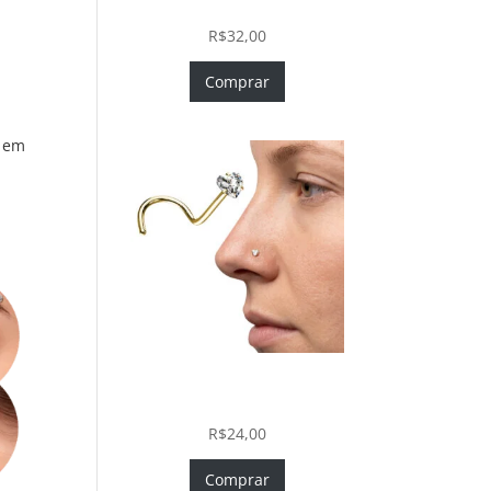
In com Zircônia
R$
32,00
Comprar
a em
Nostril Zircônia Coração em
Aço Cirúrgico PVD Gold
R$
24,00
Comprar