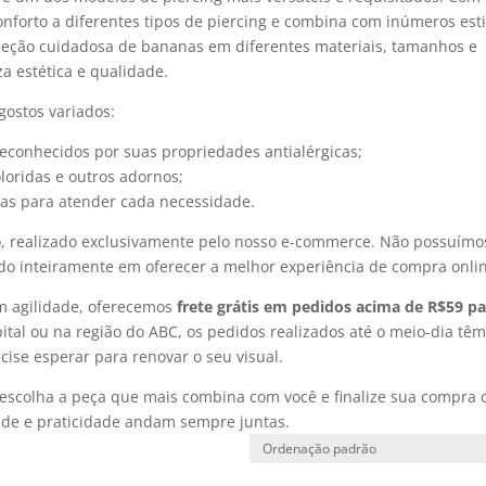
nforto a diferentes tipos de piercing e combina com inúmeros esti
leção cuidadosa de bananas em diferentes materiais, tamanhos e
 estética e qualidade.
ostos variados:
 reconhecidos por suas propriedades antialérgicas;
oloridas e outros adornos;
as para atender cada necessidade.
o, realizado exclusivamente pelo nosso e-commerce. Não possuímo
ando inteiramente em oferecer a melhor experiência de compra onli
om agilidade, oferecemos
frete grátis em pedidos acima de R$59 p
pital ou na região do ABC, os pedidos realizados até o meio-dia tê
cise esperar para renovar o seu visual.
, escolha a peça que mais combina com você e finalize sua compra
dade e praticidade andam sempre juntas.