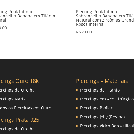
cing Rook Intimo
Piercing Rook Intimo
ancelha Banana em Titânio
Sobrancelha Banana em Titâ
ral
Natural com Zircônias Grand
Rosca Interna
8,00
R$
29,00
rcings Ouro 18k
Piercings – Materiais
ercings de Orelha
Piercings de Titânio
ercings Nariz
Piercings em Aço Cirúrgico
dos os Piercings em Ouro
Piercings Bioflex
Piercings Jelly (Resina)
rcings Prata 925
Piercings Vidro Borossilica
ercings de Orelha