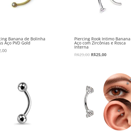
cing Banana de Bolinha
Piercing Rook Intimo Banan
ss Aço PVD Gold
Aço com Zircônias e Rosca
Interna
2,00
R$
29,00
R$
25,00