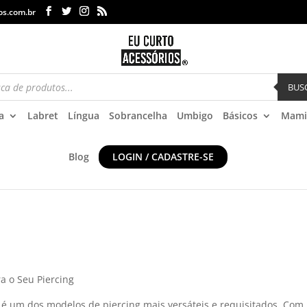
os.com.br
BUS
a
Labret
Língua
Sobrancelha
Umbigo
Básicos
Mami
Blog
LOGIN / CADASTRE-SE
a o Seu Piercing
é um dos modelos de piercing mais versáteis e requisitados. Com