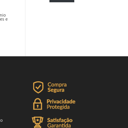
nio
es e
to