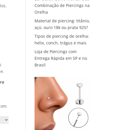
Combinação de Piercings na
los.
Orelha
Material de piercing: titânio,
aço, ouro 18k ou prata 925?
Tipos de piercing de orelha:
helix, conch, trágus e mais
Loja de Piercings com
Entrega Rápida em SP e no
s
Brasil
ne.
ara
m
 com