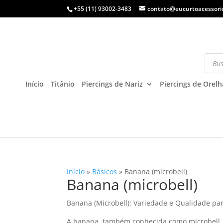
+55 (11) 93002-3483
contato@eucurtoacessori
Início
Titânio
Piercings de Nariz
Piercings de Orelh
Início
»
Básicos
»
Banana (microbell)
Banana (microbell)
Banana (Microbell): Variedade e Qualidade par
A banana, também conhecida como microbell, 