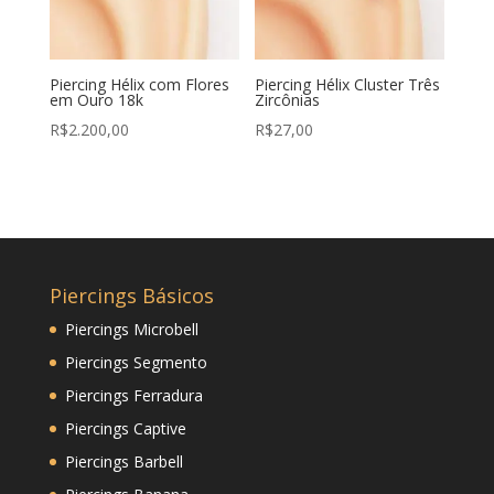
Piercing Hélix com Flores
Piercing Hélix Cluster Três
em Ouro 18k
Zircônias
R$
2.200,00
R$
27,00
Piercings Básicos
Piercings Microbell
Piercings Segmento
Piercings Ferradura
Piercings Captive
Piercings Barbell