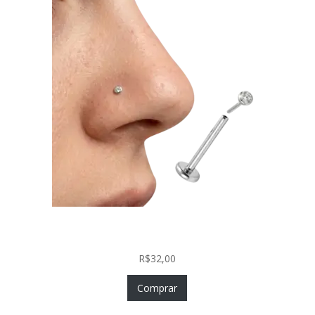
Piercing Nariz Prata 925 Fácil Colocação Labret
Push In com Zircônia
R$
32,00
Comprar