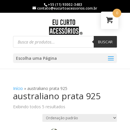
+55 (11) 93002-3483
contato@eucurtoacessorios.com.br
0
BUSCAR
Escolha uma Página
Início
»
australiano prata 925
australiano prata 925
Exibindo todos 5 resultados