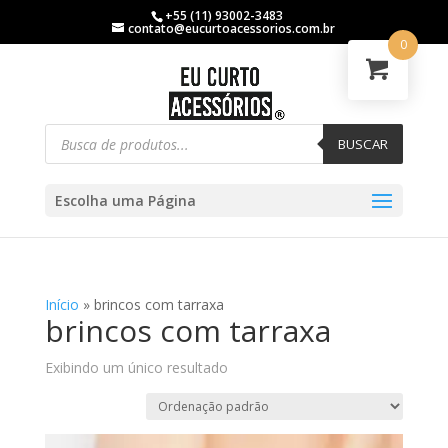
+55 (11) 93002-3483
contato@eucurtoacessorios.com.br
0
BUSCAR
Escolha uma Página
Início
»
brincos com tarraxa
brincos com tarraxa
Exibindo um único resultado