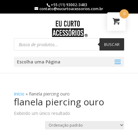
+55 (11) 93002-3483
contato@eucurtoacessorios.com.br
0
BUSCAR
Escolha uma Página
Início
»
flanela piercing ouro
flanela piercing ouro
Exibindo um único resultado