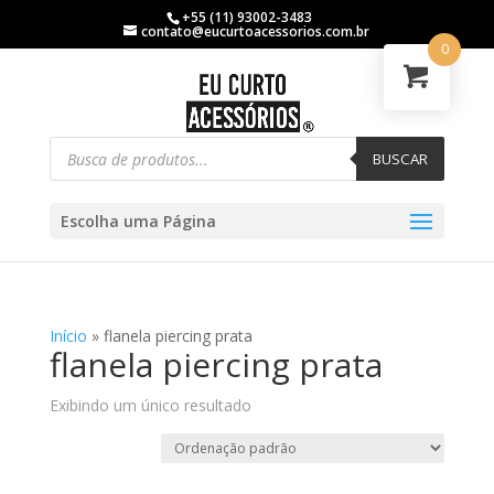
+55 (11) 93002-3483
contato@eucurtoacessorios.com.br
0
BUSCAR
Escolha uma Página
Início
»
flanela piercing prata
flanela piercing prata
Exibindo um único resultado