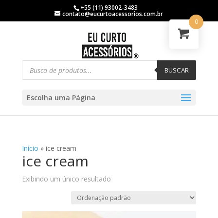
+55 (11) 93002-3483
contato@eucurtoacessorios.com.br
0
BUSCAR
Escolha uma Página
Início
»
ice cream
ice cream
Exibindo um único resultado