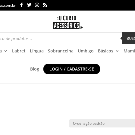
os.com.br
BUS
a
Labret
Língua
Sobrancelha
Umbigo
Básicos
Mami
Blog
LOGIN / CADASTRE-SE