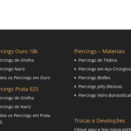
rcings Ouro 18k
Piercings – Materiais
ercings de Orelha
Piercings de Titânio
ercings Nariz
Piercings em Aço Cirúrgico
dos os Piercings em Ouro
Piercings Bioflex
Piercings Jelly (Resina)
rcings Prata 925
Piercings Vidro Borossilica
ercings de Orelha
ercings de Nariz
dos os Piercings em Prata
Trocas e Devoluções
5
Clique
aqui
e leia nossa polít