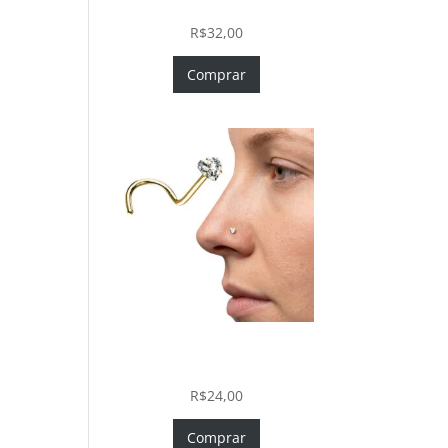
In com Zircônia
R$
32,00
Comprar
Nostril Zircônia Coração em
Aço Cirúrgico PVD Gold
R$
24,00
Comprar