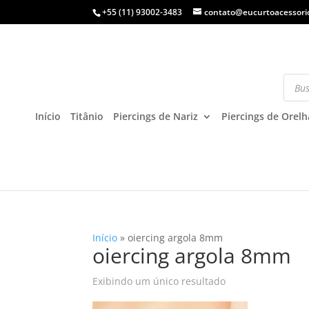
+55 (11) 93002-3483
contato@eucurtoacessori
Início
Titânio
Piercings de Nariz
Piercings de Orelh
Início
»
oiercing argola 8mm
oiercing argola 8mm
Exibindo um único resultado