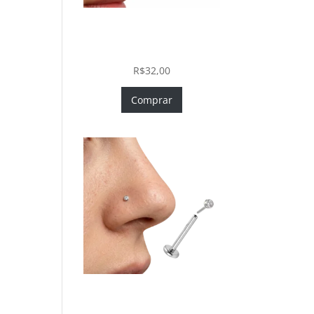
Piercing Nariz Coração
Prata 925 Push In Fácil
Colocação
R$
32,00
Comprar
Piercing Nariz Prata 925
Fácil Colocação Labret Push