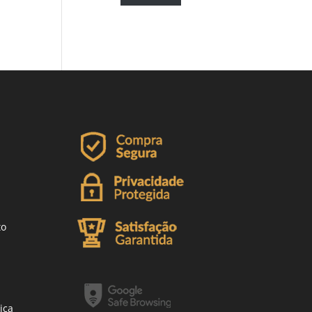
to
ica