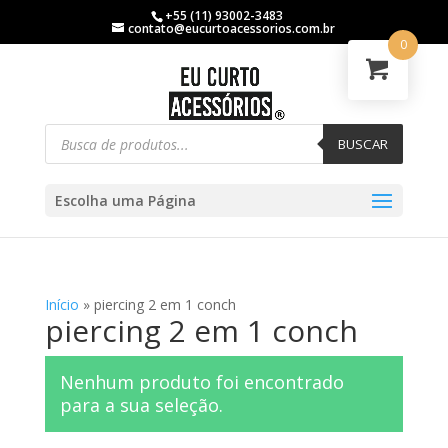
+55 (11) 93002-3483
contato@eucurtoacessorios.com.br
0
BUSCAR
Escolha uma Página
Início
»
piercing 2 em 1 conch
piercing 2 em 1 conch
Nenhum produto foi encontrado
para a sua seleção.