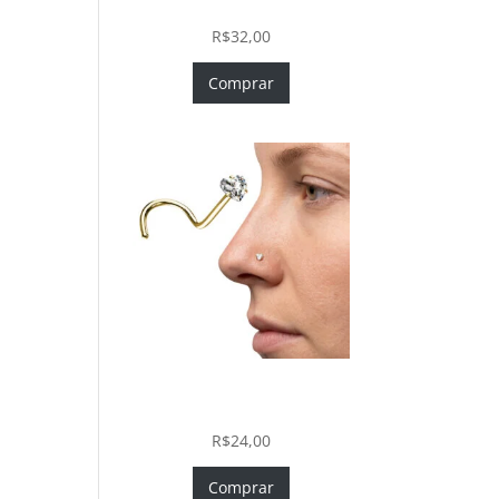
In com Zircônia
R$
32,00
Comprar
Nostril Zircônia Coração em
Aço Cirúrgico PVD Gold
R$
24,00
Comprar