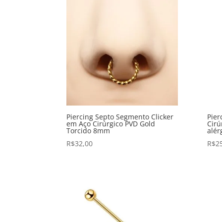
Piercing Septo Segmento Clicker
Pier
em Aço Cirúrgico PVD Gold
Cirú
Torcido 8mm
alér
R$
32,00
R$
2