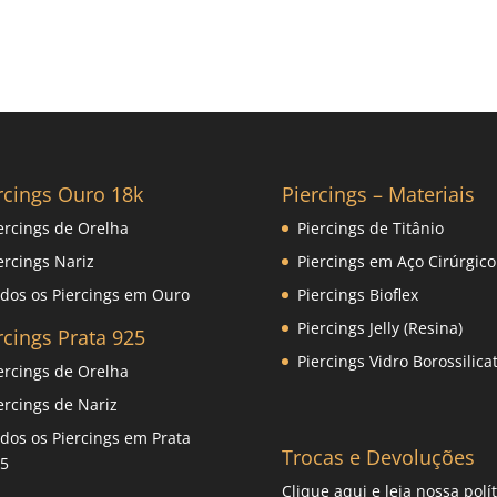
rcings Ouro 18k
Piercings – Materiais
ercings de Orelha
Piercings de Titânio
ercings Nariz
Piercings em Aço Cirúrgico
dos os Piercings em Ouro
Piercings Bioflex
Piercings Jelly (Resina)
rcings Prata 925
Piercings Vidro Borossilica
ercings de Orelha
ercings de Nariz
dos os Piercings em Prata
Trocas e Devoluções
5
Clique
aqui
e leia nossa polít