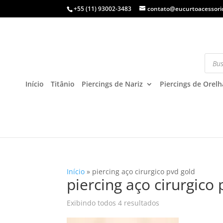
+55 (11) 93002-3483
contato@eucurtoacessori
Início
Titânio
Piercings de Nariz
Piercings de Orelh
Início
»
piercing aço cirurgico pvd gold
piercing aço cirurgico
Exibindo todos 4 resultados