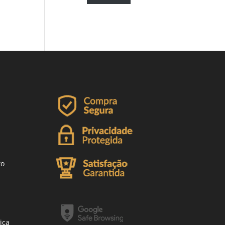
to
ica