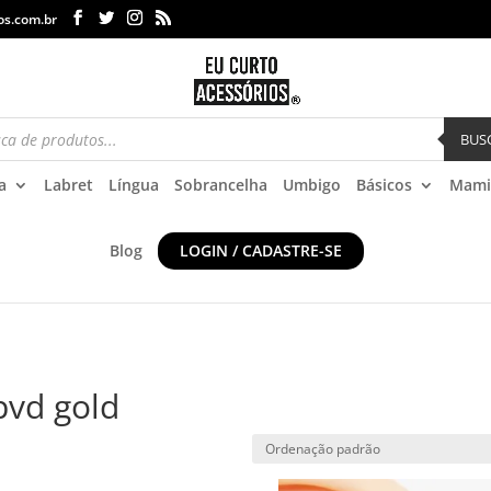
os.com.br
BUS
a
Labret
Língua
Sobrancelha
Umbigo
Básicos
Mami
Blog
LOGIN / CADASTRE-SE
 pvd gold