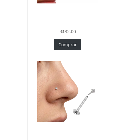
Piercing Nariz Coração
Prata 925 Push In Fácil
Colocação
R$
32,00
Comprar
Piercing Nariz Prata 925
Fácil Colocação Labret Push