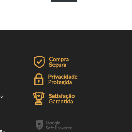
to
ica