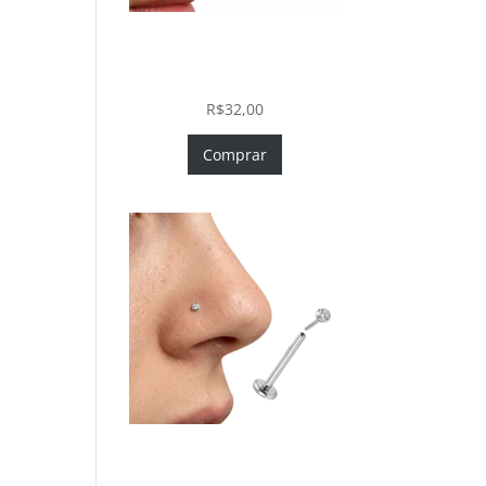
Piercing Nariz Coração
Prata 925 Push In Fácil
Colocação
R$
32,00
Comprar
Piercing Nariz Prata 925
Fácil Colocação Labret Push