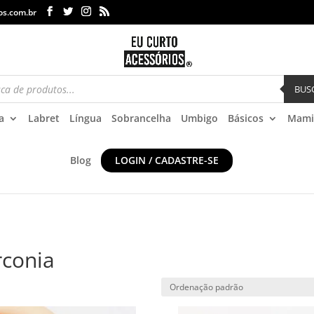
os.com.br
BUS
a
Labret
Língua
Sobrancelha
Umbigo
Básicos
Mami
Blog
LOGIN / CADASTRE-SE
rconia