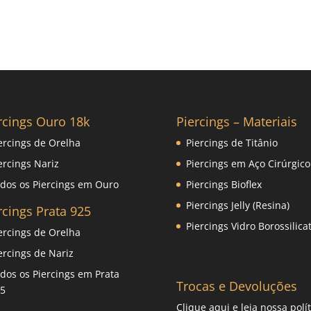
rcings Ouro 18k
Piercings – Materiais
ercings de Orelha
Piercings de Titânio
ercings Nariz
Piercings em Aço Cirúrgico
dos os Piercings em Ouro
Piercings Bioflex
Piercings Jelly (Resina)
rcings Prata 925
Piercings Vidro Borossilica
ercings de Orelha
ercings de Nariz
dos os Piercings em Prata
Trocas e Devoluções
5
Clique
aqui
e leia nossa polít