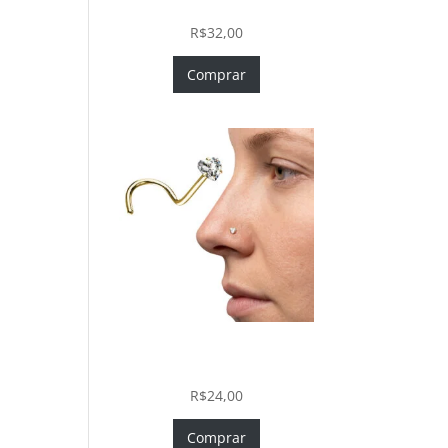
In com Zircônia
R$
32,00
Comprar
Nostril Zircônia Coração em
Aço Cirúrgico PVD Gold
R$
24,00
Comprar