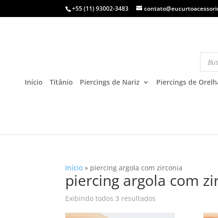
+55 (11) 93002-3483
contato@eucurtoacessori
Início
Titânio
Piercings de Nariz
Piercings de Orelh
Início
»
piercing argola com zirconia
piercing argola com zi
Exibindo todos 3 resultados