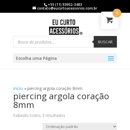
+55 (11) 93002-3483
contato@eucurtoacessorios.com.br
0
BUSCAR
Escolha uma Página
Início
»
piercing argola coração 8mm
piercing argola coração
8mm
Exibindo todos 3 resultados