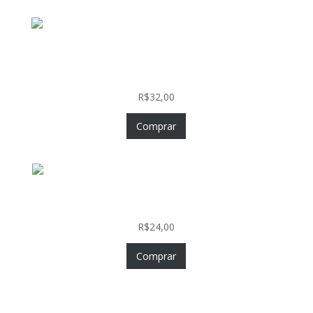
Piercing Nariz Prata 925 Fácil Colocação Labret
Push In com Zircônia
R$
32,00
Comprar
Nostril Zircônia Coração em Aço Cirúrgico PVD
Gold
R$
24,00
Comprar