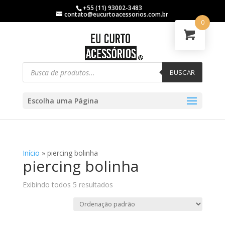
+55 (11) 93002-3483
contato@eucurtoacessorios.com.br
0
BUSCAR
Escolha uma Página
Início
»
piercing bolinha
piercing bolinha
Exibindo todos 5 resultados