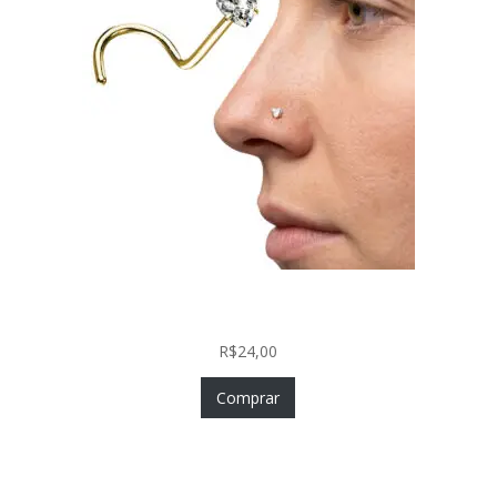
Nostril Zircônia Coração em Aço Cirúrgico PVD
Gold
R$
24,00
Comprar