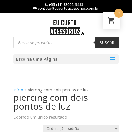
+55 (11) 93002-3483
contato@eucurtoacessorios.com.br
0
BUSCAR
Escolha uma Página
Início
»
piercing com dois pontos de luz
piercing com dois
pontos de luz
Exibindo um único resultado