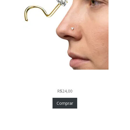
Nostril Zircônia Coração em Aço Cirúrgico PVD
Gold
R$
24,00
Comprar