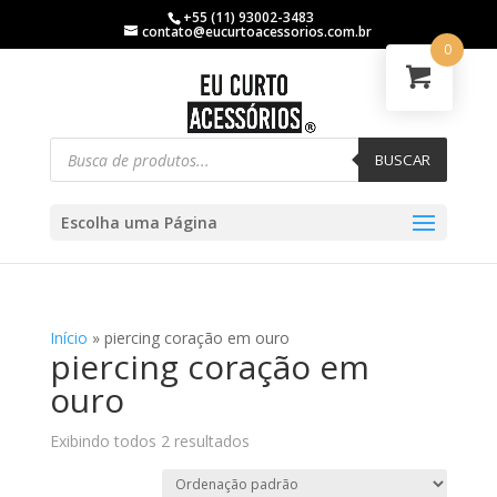
+55 (11) 93002-3483
contato@eucurtoacessorios.com.br
0
BUSCAR
Escolha uma Página
Início
»
piercing coração em ouro
piercing coração em
ouro
Exibindo todos 2 resultados