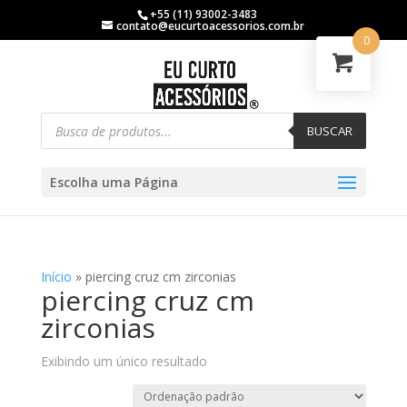
+55 (11) 93002-3483
contato@eucurtoacessorios.com.br
0
BUSCAR
Escolha uma Página
Início
»
piercing cruz cm zirconias
piercing cruz cm
zirconias
Exibindo um único resultado