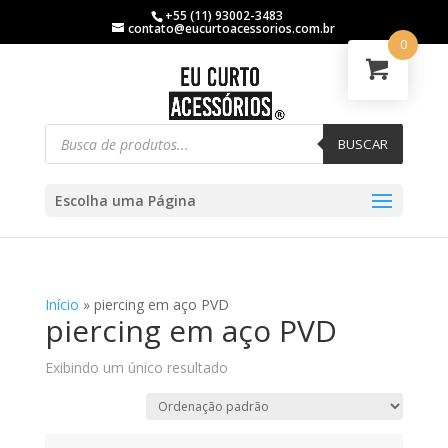
+55 (11) 93002-3483
contato@eucurtoacessorios.com.br
0
BUSCAR
Escolha uma Página
Início
»
piercing em aço PVD
piercing em aço PVD
Exibindo um único resultado