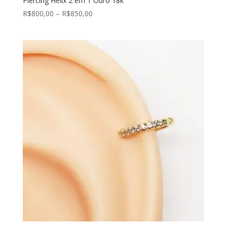
Piercing Hélix 2 em 1 Ouro 18k
R$
800,00
–
R$
850,00