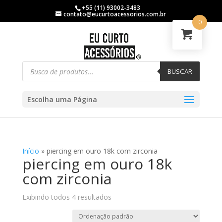
+55 (11) 93002-3483
contato@eucurtoacessorios.com.br
0
BUSCAR
Escolha uma Página
Início
»
piercing em ouro 18k com zirconia
piercing em ouro 18k
com zirconia
Exibindo todos 4 resultados