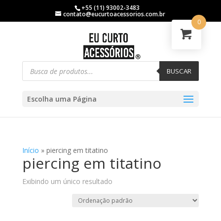
+55 (11) 93002-3483
contato@eucurtoacessorios.com.br
0
BUSCAR
Escolha uma Página
Início
»
piercing em titatino
piercing em titatino
Exibindo um único resultado