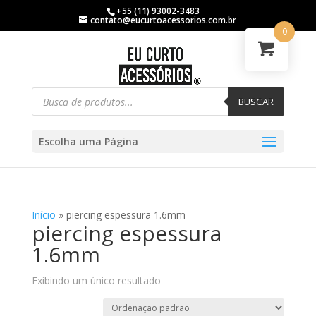
+55 (11) 93002-3483
contato@eucurtoacessorios.com.br
0
BUSCAR
Escolha uma Página
Início
»
piercing espessura 1.6mm
piercing espessura
1.6mm
Exibindo um único resultado