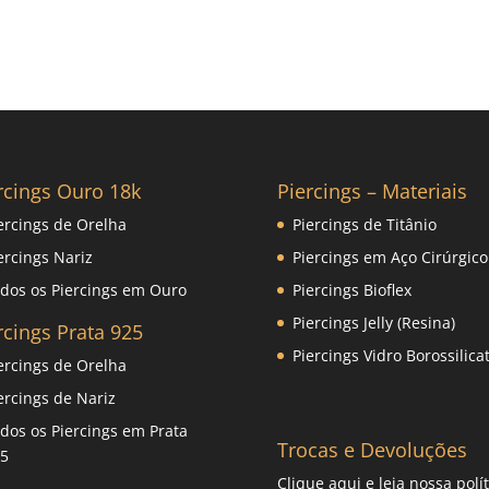
rcings Ouro 18k
Piercings – Materiais
ercings de Orelha
Piercings de Titânio
ercings Nariz
Piercings em Aço Cirúrgico
dos os Piercings em Ouro
Piercings Bioflex
Piercings Jelly (Resina)
rcings Prata 925
Piercings Vidro Borossilica
ercings de Orelha
ercings de Nariz
dos os Piercings em Prata
Trocas e Devoluções
5
Clique
aqui
e leia nossa polít