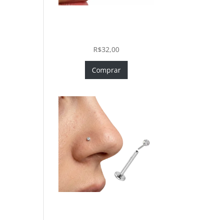
Piercing Nariz Coração
Prata 925 Push In Fácil
Colocação
R$
32,00
Comprar
Piercing Nariz Prata 925
Fácil Colocação Labret Push