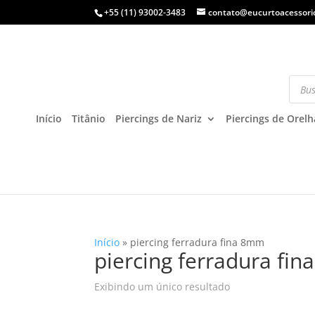
+55 (11) 93002-3483
contato@eucurtoacessori
Início
Titânio
Piercings de Nariz
Piercings de Orelh
Início
»
piercing ferradura fina 8mm
piercing ferradura fi
Exibindo um único resultado