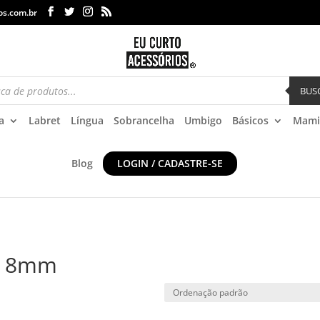
os.com.br
BUS
a
Labret
Língua
Sobrancelha
Umbigo
Básicos
Mami
Blog
LOGIN / CADASTRE-SE
na 8mm