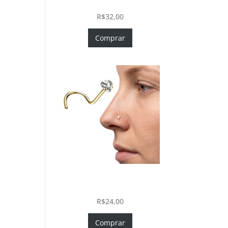
In com Zircônia
R$
32,00
Comprar
Nostril Zircônia Coração em
Aço Cirúrgico PVD Gold
R$
24,00
Comprar