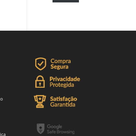
to
ica