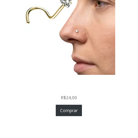
Nostril Zircônia Coração em Aço Cirúrgico PVD
Gold
R$
24,00
Comprar