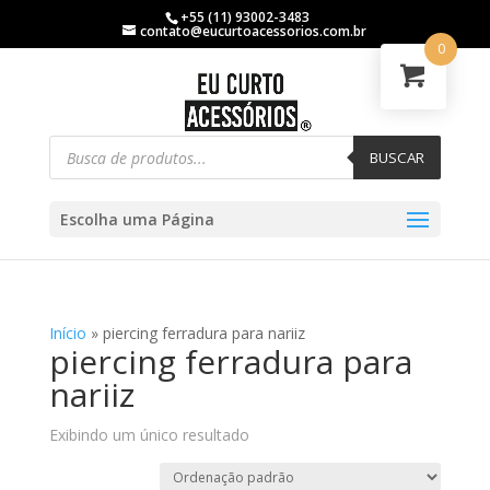
+55 (11) 93002-3483
contato@eucurtoacessorios.com.br
0
BUSCAR
Escolha uma Página
Início
»
piercing ferradura para nariiz
piercing ferradura para
nariiz
Exibindo um único resultado