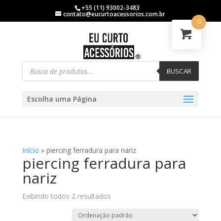
+55 (11) 93002-3483
contato@eucurtoacessorios.com.br
0
BUSCAR
Escolha uma Página
Início
»
piercing ferradura para nariz
piercing ferradura para
nariz
Exibindo todos 2 resultados