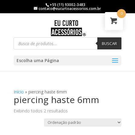
+55 (11) 93002-3483
contato@eucurtoacessorios.com.br
0
BUSCAR
Escolha uma Página
Início
»
piercing haste 6mm
piercing haste 6mm
Exibindo todos 2 resultados