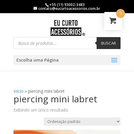
+55 (11) 93002-3483
contato@eucurtoacessorios.com.br
0
BUSCAR
Escolha uma Página
Início
»
piercing mini labret
piercing mini labret
Exibindo um único resultado