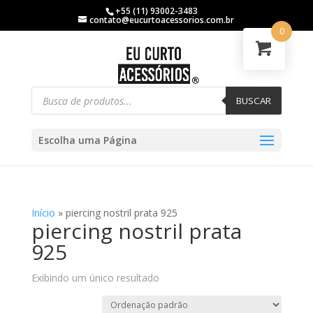
+55 (11) 93002-3483
contato@eucurtoacessorios.com.br
0
BUSCAR
Escolha uma Página
Início
»
piercing nostril prata 925
piercing nostril prata
925
Exibindo um único resultado