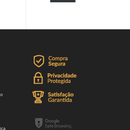
to
ica