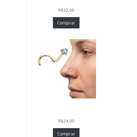
In com Zircônia
R$
32,00
Comprar
Nostril Zircônia Coração em
Aço Cirúrgico PVD Gold
R$
24,00
Comprar