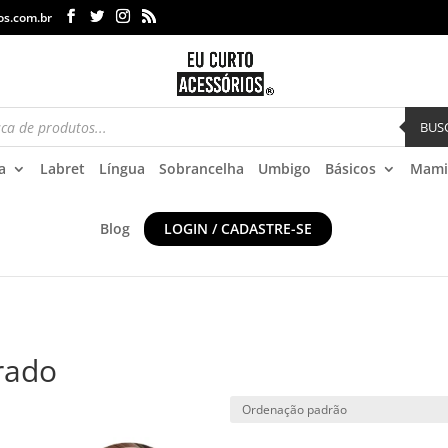
os.com.br
BUS
a
Labret
Língua
Sobrancelha
Umbigo
Básicos
Mami
Blog
LOGIN / CADASTRE-SE
rado