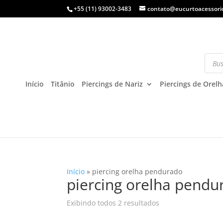
+55 (11) 93002-3483
contato@eucurtoacessori
Início
Titânio
Piercings de Nariz
Piercings de Orelh
Início
»
piercing orelha pendurado
piercing orelha pendu
Exibindo todos 2 resultados