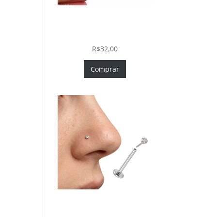
Piercing Nariz Coração
Prata 925 Push In Fácil
Colocação
R$
32,00
Comprar
Piercing Nariz Prata 925
Fácil Colocação Labret Push