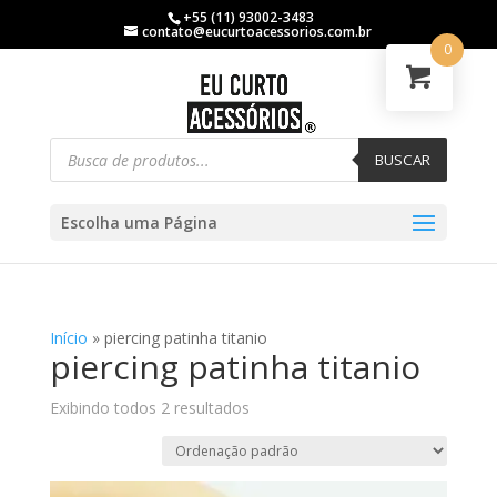
+55 (11) 93002-3483
contato@eucurtoacessorios.com.br
0
BUSCAR
Escolha uma Página
Início
»
piercing patinha titanio
piercing patinha titanio
Exibindo todos 2 resultados