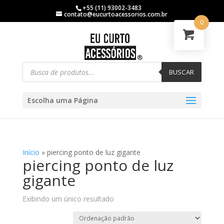
+55 (11) 93002-3483
contato@eucurtoacessorios.com.br
0
BUSCAR
Escolha uma Página
Início
»
piercing ponto de luz gigante
piercing ponto de luz
gigante
Exibindo um único resultado