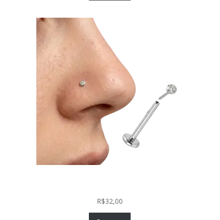
Piercing Nariz Prata 925 Fácil Colocação Labret
Push In com Zircônia
R$
32,00