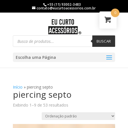
+55 (11) 93002-3483
contato@eucurtoacessorios.com.br
0
BUSCAR
Escolha uma Página
Início
»
piercing septo
piercing septo
Exibindo 1–9 de 53 resultados