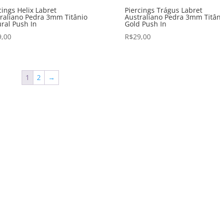
cings Helix Labret
Piercings Trágus Labret
raliano Pedra 3mm Titânio
Australiano Pedra 3mm Titân
ral Push In
Gold Push In
9,00
R$
29,00
1
2
→