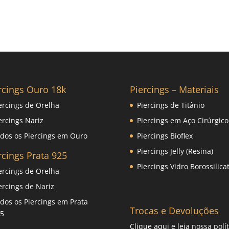
rcings Ouro 18k
Piercings – Materiais
ercings de Orelha
Piercings de Titânio
ercings Nariz
Piercings em Aço Cirúrgico
dos os Piercings em Ouro
Piercings Bioflex
Piercings Jelly (Resina)
rcings Prata 925
Piercings Vidro Borossilica
ercings de Orelha
ercings de Nariz
dos os Piercings em Prata
Trocas e Devoluções
5
Clique
aqui
e leia nossa polít