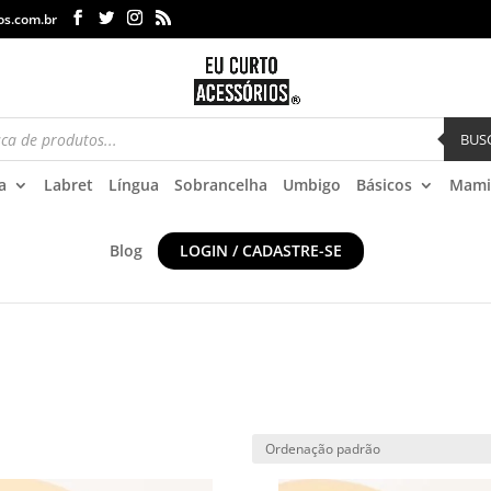
os.com.br
BUS
a
Labret
Língua
Sobrancelha
Umbigo
Básicos
Mami
Blog
LOGIN / CADASTRE-SE