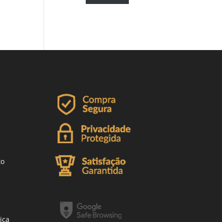
to
ica