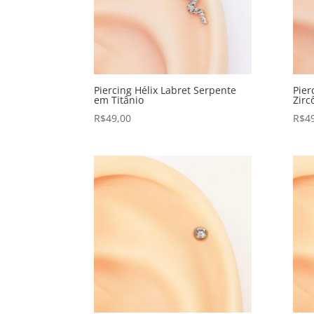
Piercing Hélix Labret Serpente
Pier
em Titânio
Zirc
R$
49,00
R$
4