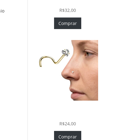
In com Zircônia
R$
32,00
io
Comprar
Nostril Zircônia Coração em
Aço Cirúrgico PVD Gold
R$
24,00
Comprar