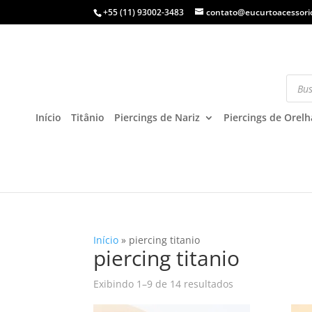
+55 (11) 93002-3483
contato@eucurtoacessori
Início
Titânio
Piercings de Nariz
Piercings de Orelh
Início
»
piercing titanio
piercing titanio
Exibindo 1–9 de 14 resultados