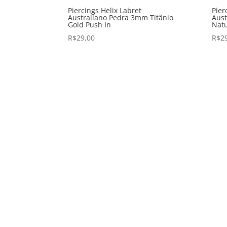
Piercings Helix Labret
Pier
Australiano Pedra 3mm Titânio
Aust
Gold Push In
Natu
R$
29,00
R$
2