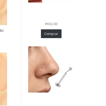
Piercing Nariz Coração
Prata 925 Push In Fácil
Colocação
R$
32,00
ção
Comprar
Piercing Nariz Prata 925
Fácil Colocação Labret Push