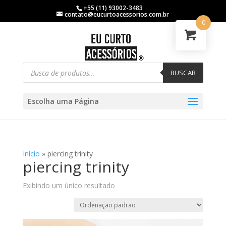
+55 (11) 93002-3483
contato@eucurtoacessorios.com.br
0
BUSCAR
Escolha uma Página
Início
»
piercing trinity
piercing trinity
Exibindo um único resultado