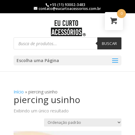
+55 (11) 93002-3483
contato@eucurtoacessorios.com.br
0
BUSCAR
Escolha uma Página
Início
»
piercing usinho
piercing usinho
Exibindo um único resultado