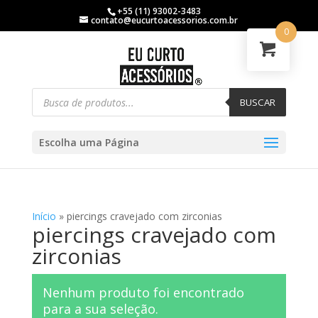
+55 (11) 93002-3483
contato@eucurtoacessorios.com.br
0
BUSCAR
Escolha uma Página
Início
»
piercings cravejado com zirconias
piercings cravejado com
zirconias
Nenhum produto foi encontrado
para a sua seleção.