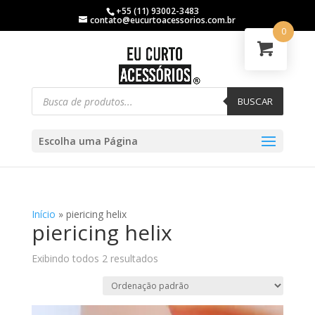
+55 (11) 93002-3483
contato@eucurtoacessorios.com.br
0
BUSCAR
Escolha uma Página
Início
»
piericing helix
piericing helix
Exibindo todos 2 resultados