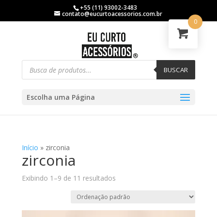
+55 (11) 93002-3483
contato@eucurtoacessorios.com.br
0
BUSCAR
Escolha uma Página
Início
»
zirconia
zirconia
Exibindo 1–9 de 11 resultados