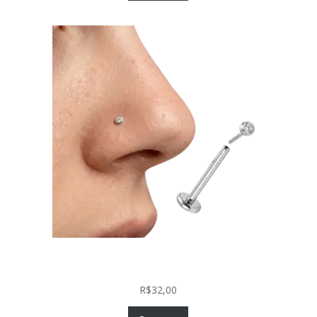
Piercing Nariz Prata 925 Fácil Colocação Labret
Push In com Zircônia
R$
32,00