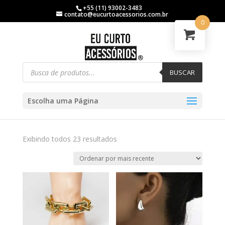
+55 (11) 93002-3483
contato@eucurtoacessorios.com.br
0
BUSCAR
Escolha uma Página
Exibindo todos 23 resultados