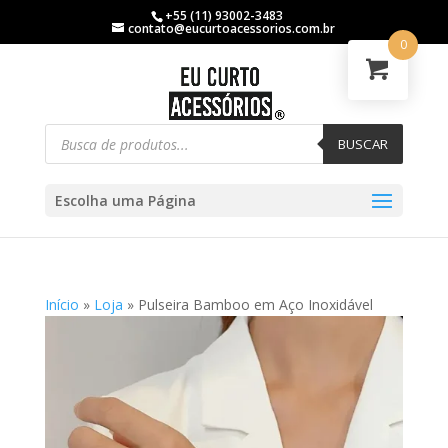
+55 (11) 93002-3483
contato@eucurtoacessorios.com.br
0
BUSCAR
Escolha uma Página
Início
»
Loja
»
Pulseira Bamboo em Aço Inoxidável