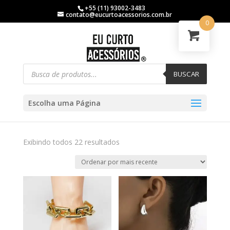
+55 (11) 93002-3483
contato@eucurtoacessorios.com.br
0
BUSCAR
Escolha uma Página
Exibindo todos 22 resultados