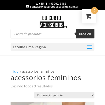
+55 (11) 93002-3483
contato@eucurtoacessorios.com.br
0
BUSCAR
Escolha uma Página
Início
»
acessorios femininos
acessorios femininos
Exibindo todos 3 resultados