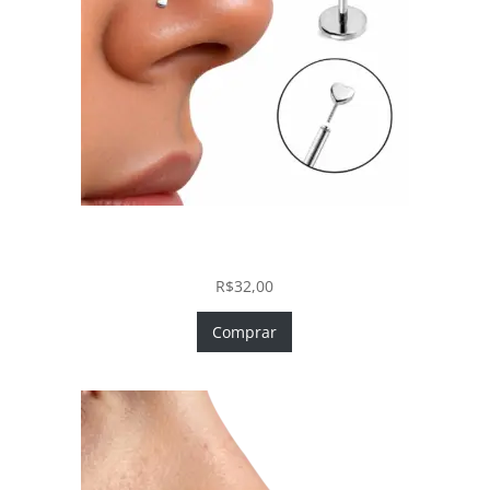
Piercing Nariz Coração Prata 925 Push In Fácil
Colocação
R$
32,00
Comprar