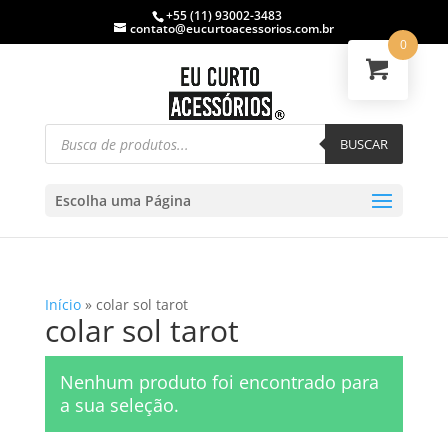
+55 (11) 93002-3483
contato@eucurtoacessorios.com.br
0
BUSCAR
Escolha uma Página
Início
»
colar sol tarot
colar sol tarot
Nenhum produto foi encontrado para
a sua seleção.