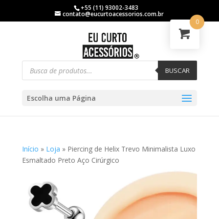
+55 (11) 93002-3483
contato@eucurtoacessorios.com.br
0
BUSCAR
Escolha uma Página
Início
»
Loja
»
Piercing de Helix Trevo Minimalista Luxo
Esmaltado Preto Aço Cirúrgico