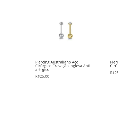
Piercing Australiano Aço
Pier
Cirúrgico Cravação Inglesa Anti
Cirú
alérgico
R$
2
R$
25,00