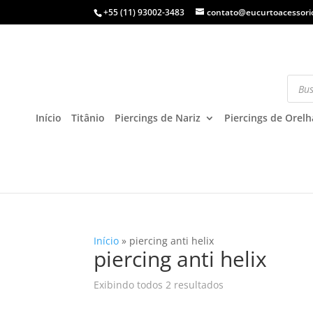
+55 (11) 93002-3483
contato@eucurtoacessori
Início
Titânio
Piercings de Nariz
Piercings de Orelh
Início
»
piercing anti helix
piercing anti helix
Exibindo todos 2 resultados