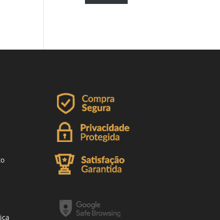
to
ica