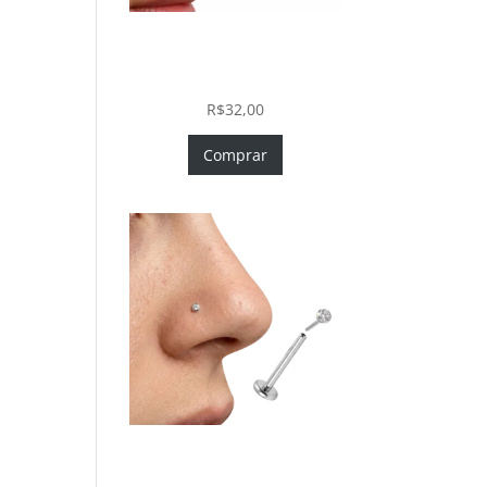
Piercing Nariz Coração
Prata 925 Push In Fácil
Colocação
R$
32,00
Comprar
Piercing Nariz Prata 925
Fácil Colocação Labret Push