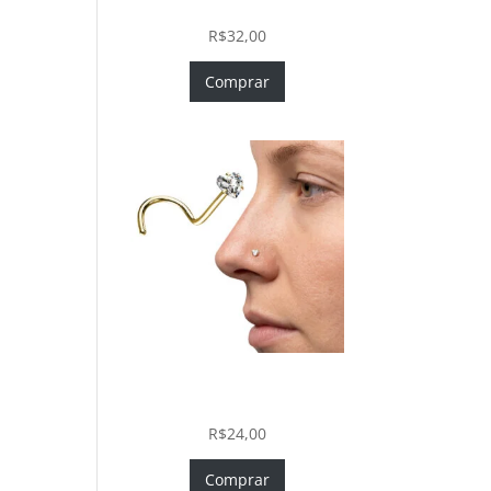
In com Zircônia
R$
32,00
Comprar
Nostril Zircônia Coração em
Aço Cirúrgico PVD Gold
R$
24,00
Comprar