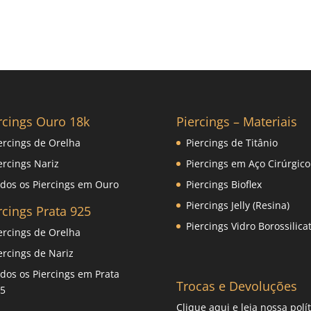
rcings Ouro 18k
Piercings – Materiais
ercings de Orelha
Piercings de Titânio
ercings Nariz
Piercings em Aço Cirúrgico
dos os Piercings em Ouro
Piercings Bioflex
Piercings Jelly (Resina)
rcings Prata 925
Piercings Vidro Borossilica
ercings de Orelha
ercings de Nariz
dos os Piercings em Prata
Trocas e Devoluções
5
Clique
aqui
e leia nossa polít