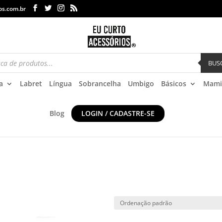
os.com.br
BUS
a
Labret
Língua
Sobrancelha
Umbigo
Básicos
Mami
Blog
LOGIN / CADASTRE-SE