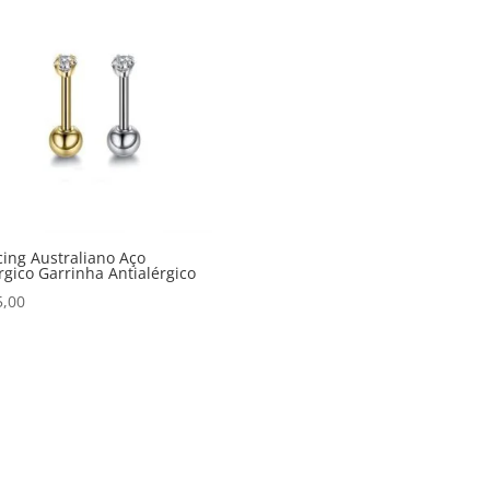
cing Australiano Aço
rgico Garrinha Antialérgico
5,00