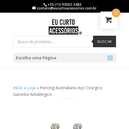
+55 (11) 93002-3483
contato@eucurtoacessorios.com.br
0
BUSCAR
Escolha uma Página
Início
»
Loja
»
Piercing Australiano Aço Cirúrgico
Garrinha Antialérgico