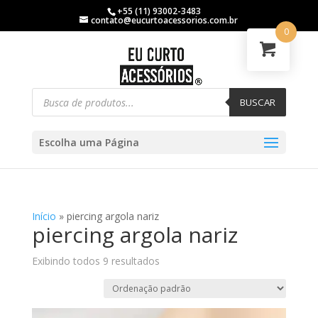
+55 (11) 93002-3483
contato@eucurtoacessorios.com.br
0
BUSCAR
Escolha uma Página
Início
»
piercing argola nariz
piercing argola nariz
Exibindo todos 9 resultados