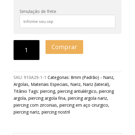
Simulação de frete
Comprar
SKU:
910A29-1-1
Categorias:
8mm (Padrão) - Nariz
,
Argolas
,
Materiais Especiais
,
Nariz
,
Nariz (lateral)
,
Titânio
Tags:
piercing
,
piercing antialérgico
,
piercing
argola
,
piercing argola fina
,
piercing argola nariz
,
piercing com zirconias
,
piercing em aço cirurgico
,
piercing nariz
,
piercing nostril