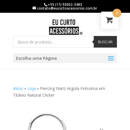
+55 (11) 93002-3483
contato@eucurtoacessorios.com.br
0
BUSCAR
Escolha uma Página
Início
»
Loja
»
Piercing Nariz Argola Finíssima em
Titânio Natural Clicker