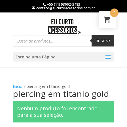
+55 (11) 93002-3483
contato@eucurtoacessorios.com.br
0
BUSCAR
Escolha uma Página
Início
»
piercing em titanio gold
piercing em titanio gold
Nenhum produto foi encontrado
para a sua seleção.