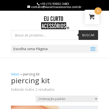
+55 (11) 93002-3483
contato@eucurtoacessorios.com.br
0
BUSCAR
Escolha uma Página
Início
»
piercing kit
piercing kit
Exibindo todos 2 resultados