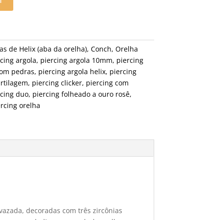
as de Helix (aba da orelha)
,
Conch
,
Orelha
cing argola
,
piercing argola 10mm
,
piercing
com pedras
,
piercing argola helix
,
piercing
artilagem
,
piercing clicker
,
piercing com
rcing duo
,
piercing folheado a ouro rosê
,
rcing orelha
vazada, decoradas com três zircônias