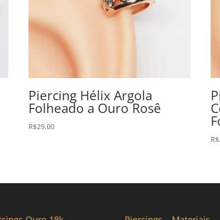
Piercing Hélix Argola
P
Folheado a Ouro Rosê
C
F
R$
29,00
R$
rcings Ouro 18k
Piercings – Materiais