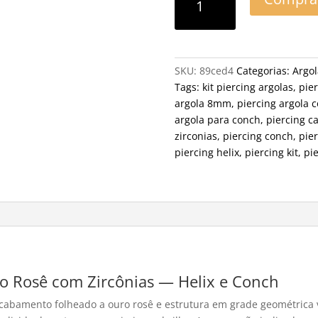
SKU:
89ced4
Categorias:
Argol
Tags:
kit piercing argolas
,
pier
argola 8mm
,
piercing argola 
argola para conch
,
piercing c
zirconias
,
piercing conch
,
pie
piercing helix
,
piercing kit
,
pie
ro Rosê com Zircônias — Helix e Conch
 acabamento folheado a ouro rosê e estrutura em grade geométrica 