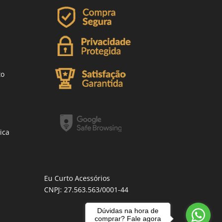
to
ica
Eu Curto Acessórios
CNPJ: 27.563.563/0001-44
Dúvidas na hora de
comprar? Fale agora