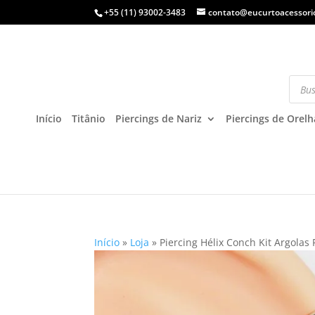
+55 (11) 93002-3483
contato@eucurtoacessori
Início
Titânio
Piercings de Nariz
Piercings de Orelh
Início
»
Loja
»
Piercing Hélix Conch Kit Argolas