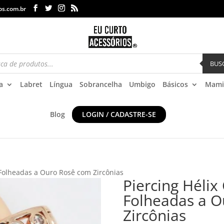
os.com.br
BUS
a
Labret
Língua
Sobrancelha
Umbigo
Básicos
Mami
Blog
LOGIN / CADASTRE-SE
 Folheadas a Ouro Rosê com Zircônias
Piercing Hélix
Folheadas a 
Zircônias