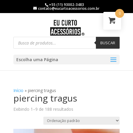
+55 (11) 93002-3483
contato@eucurtoacessorios.com.br
0
BUSCAR
Escolha uma Página
Início
»
piercing tragus
piercing tragus
Exibindo 1–9 de 188 resultados