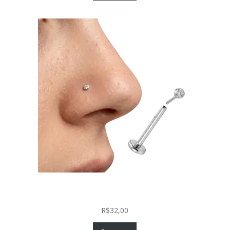
Piercing Nariz Prata 925 Fácil Colocação Labret
Push In com Zircônia
R$
32,00